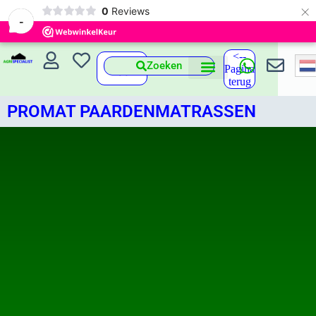
×
0
Reviews
-
<--
Zoeken
Pagina
terug
PROMAT PAARDENMATRASSEN