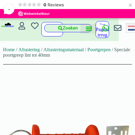
×
0
Reviews
-
<--
Zoeken
Pagina
terug
Home
/
Afrastering
/
Afrasteringsmateriaal
/
Poortgrepen
/ Speciale
poortgreep lint tot 40mm