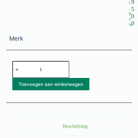
9
l
5
.
B
0
T
0
W
Merk
Toevoegen aan winkelwagen
Beschrijving