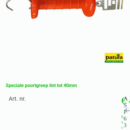
Speciale poortgreep lint tot 40mm
Art. nr.
€
A
S
€
P
E
6
x
3
c