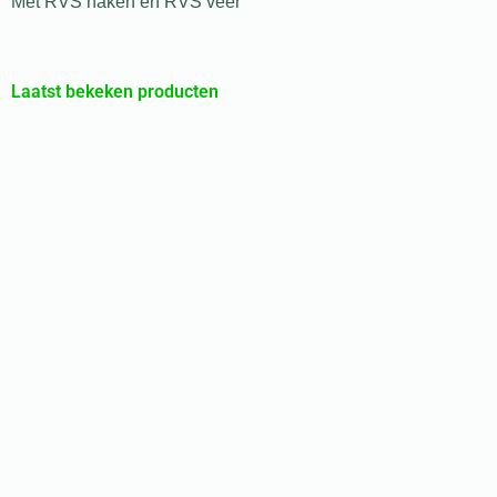
Met RVS haken en RVS veer
Laatst bekeken producten