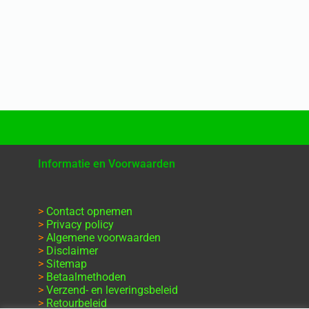
Informatie en Voorwaarden
>
Contact opnemen
>
Privacy policy
>
Algemene voorwaarden
>
Disclaimer
>
Sitemap
>
Betaalmethoden
>
Verzend- en leveringsbeleid
>
Retourbeleid