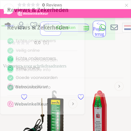
×
0
Reviews
-
<--
Zoeken
Pagina
terug
Voltmeters voor schrikdraadrasters