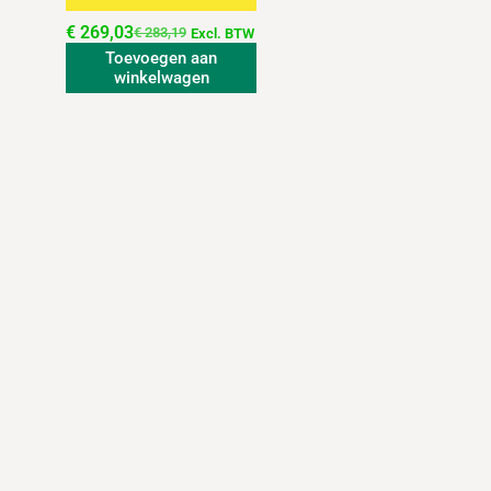
€
269,03
€
283,19
Excl. BTW
Toevoegen aan
winkelwagen