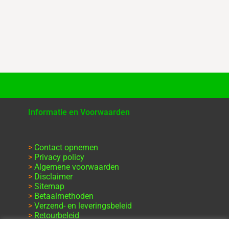
Informatie en Voorwaarden
>
Contact opnemen
>
Privacy policy
>
Algemene voorwaarden
>
Disclaimer
>
Sitemap
>
Betaalmethoden
>
Verzend- en leveringsbeleid
>
Retourbeleid
>
Klachten en garantie