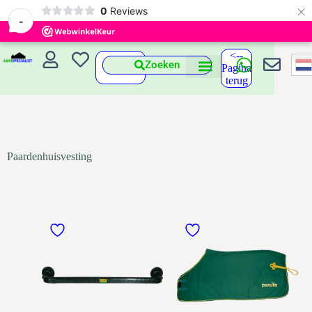
×
0
Reviews
-
<--
Zoeken
Pagina
terug
Paardenhuisvesting