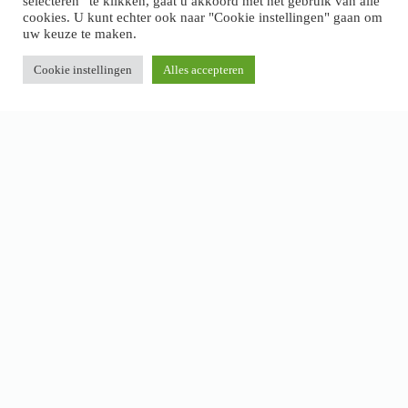
selecteren” te klikken, gaat u akkoord met het gebruik van alle
cookies. U kunt echter ook naar "Cookie instellingen" gaan om
uw keuze te maken.
Cookie instellingen
Alles accepteren