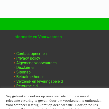
Informatie en Voorwaarden
>
Contact opnemen
>
Privacy policy
>
Algemene voorwaarden
>
Disclaimer
>
Sitemap
>
Betaalmethoden
>
Verzend- en leveringsbeleid
>
Retourbeleid
>
Klachten en garantie
Wij gebruiken cookies op onze website om u de meest
relevante ervaring te geven, door uw voorkeuren te onthouden
voor wanneer u terug komt op deze website. Door op “Alles