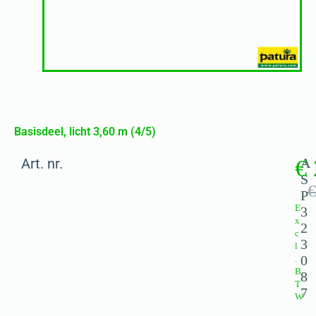
Basisdeel, licht 3,60 m (4/5)
Art. nr.
€
A
S
€
P
E
3
x
2
c
3
l
0
.
B
8
T
7
W