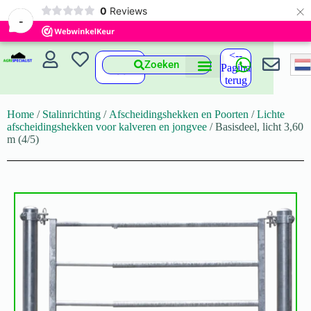
×
0
Reviews
-
<--
Zoeken
Pagina
terug
Home
/
Stalinrichting
/
Afscheidingshekken en Poorten
/
Lichte
afscheidingshekken voor kalveren en jongvee
/ Basisdeel, licht 3,60
m (4/5)