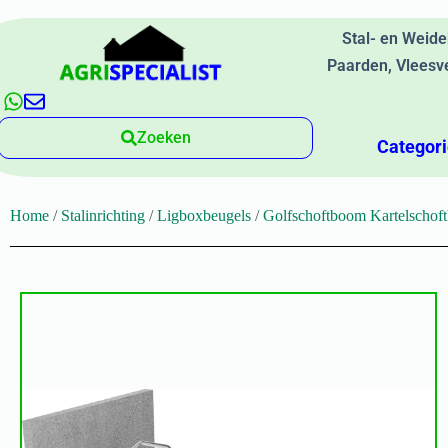
Stal- en Weid
Paarden, Vleesv
Zoeken
Categor
Home
/
Stalinrichting
/
Ligboxbeugels
/
Golfschoftboom Kartelschof