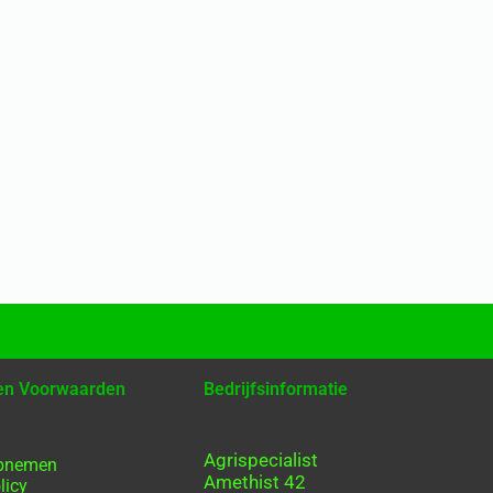
 en Voorwaarden
Bedrijfsinformatie
Agrispecialist
opnemen
Amethist 42
licy