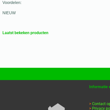
Voordelen:
NIEUW
Laatst bekeken producten
Informatie
>
Contact 
>
Privacy po