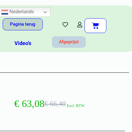
Nederlands
Pagina terug
Afgeprijst
Video’s
€
63,08
€
66,40
Excl. BTW