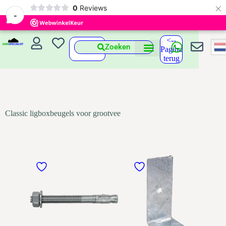
×
0
Reviews
-
<--
Zoeken
Pagina
terug
Classic ligboxbeugels voor grootvee