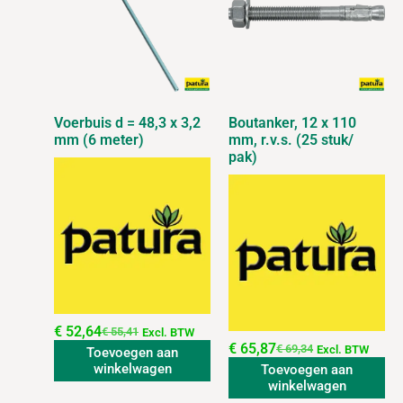
Voerbuis d = 48,3 x 3,2
Boutanker, 12 x 110
mm (6 meter)
mm, r.v.s. (25 stuk/
pak)
€
52,64
€
55,41
Excl. BTW
€
65,87
€
69,34
Excl. BTW
Toevoegen aan
winkelwagen
Toevoegen aan
winkelwagen