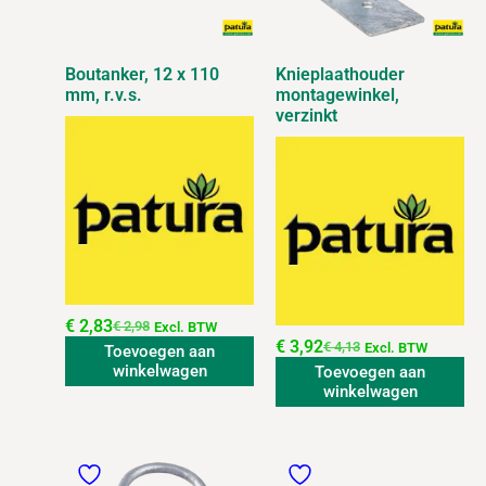
Boutanker, 12 x 110
Knieplaathouder
mm, r.v.s.
montagewinkel,
verzinkt
€
2,83
€
2,98
Excl. BTW
€
3,92
€
4,13
Excl. BTW
Toevoegen aan
winkelwagen
Toevoegen aan
winkelwagen