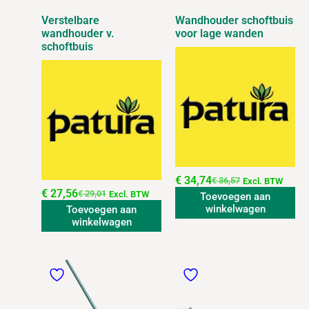
Verstelbare
Wandhouder schoftbuis
wandhouder v.
voor lage wanden
schoftbuis
€
34,74
€
36,57
Excl. BTW
€
27,56
€
29,01
Excl. BTW
Toevoegen aan
winkelwagen
Toevoegen aan
winkelwagen