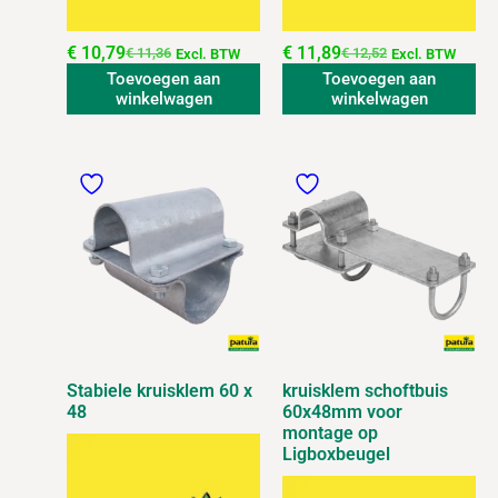
€
10,79
€
11,89
€
11,36
€
12,52
Excl. BTW
Excl. BTW
Toevoegen aan
Toevoegen aan
winkelwagen
winkelwagen
Stabiele kruisklem 60 x
kruisklem schoftbuis
48
60x48mm voor
montage op
Ligboxbeugel