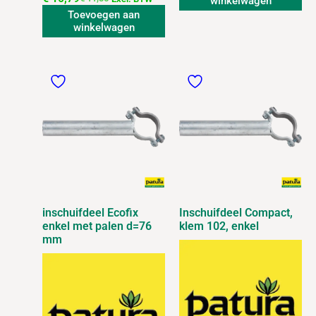
winkelwagen
Toevoegen aan
winkelwagen
inschuifdeel Ecofix
Inschuifdeel Compact,
enkel met palen d=76
klem 102, enkel
mm