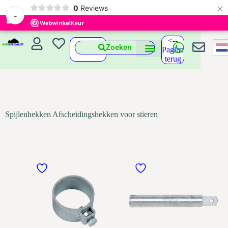
×
0
Reviews
-
<--
Zoeken
Pagina
terug
Spijlenhekken Afscheidingshekken voor stieren