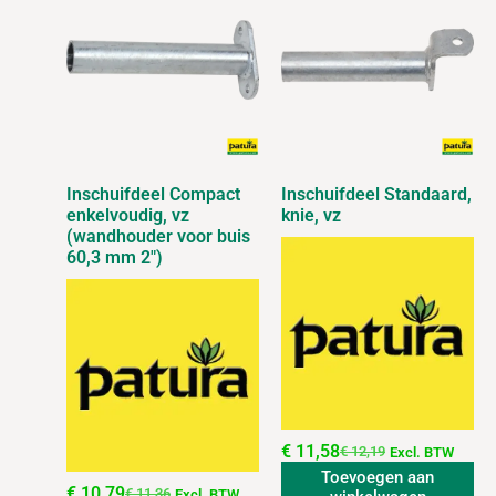
Inschuifdeel Compact
Inschuifdeel Standaard,
enkelvoudig, vz
knie, vz
(wandhouder voor buis
60,3 mm 2″)
€
11,58
€
12,19
Excl. BTW
Toevoegen aan
€
10,79
€
11,36
Excl. BTW