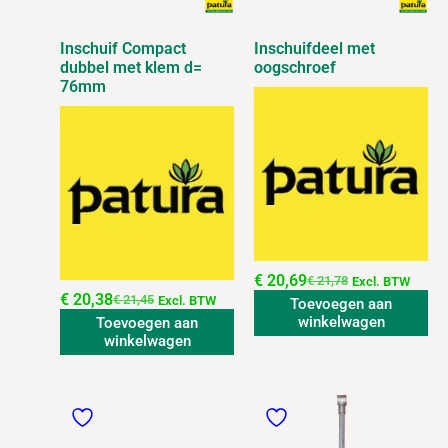
Inschuif Compact
Inschuifdeel met
dubbel met klem d=
oogschroef
76mm
€
20,69
€
21,78
Excl. BTW
€
20,38
€
21,45
Excl. BTW
Toevoegen aan
winkelwagen
Toevoegen aan
winkelwagen