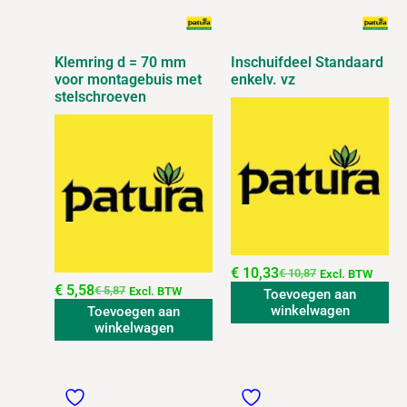
Klemring d = 70 mm
Inschuifdeel Standaard
voor montagebuis met
enkelv. vz
stelschroeven
€
10,33
€
10,87
Excl. BTW
€
5,58
€
5,87
Excl. BTW
Toevoegen aan
winkelwagen
Toevoegen aan
winkelwagen