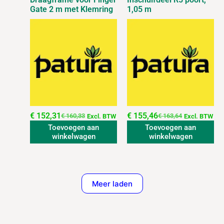
Gate 2 m met Klemring
1,05 m
€
152,31
€
155,46
€
160,33
€
163,64
Excl. BTW
Excl. BTW
Toevoegen aan
Toevoegen aan
winkelwagen
winkelwagen
Meer laden