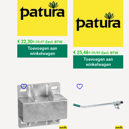
€
22,30
€
23,47
Excl. BTW
Toevoegen aan
€
25,48
€
26,82
Excl. BTW
winkelwagen
Toevoegen aan
winkelwagen