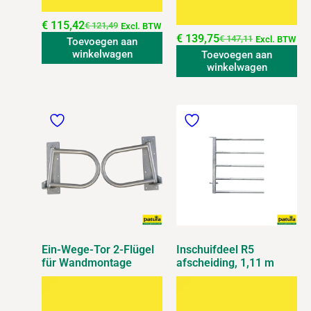
€
115,42
€
121,49
Excl. BTW
€
139,75
€
147,11
Excl. BTW
Toevoegen aan
winkelwagen
Toevoegen aan
winkelwagen
Ein-Wege-Tor 2-Flügel
Inschuifdeel R5
für Wandmontage
afscheiding, 1,11 m