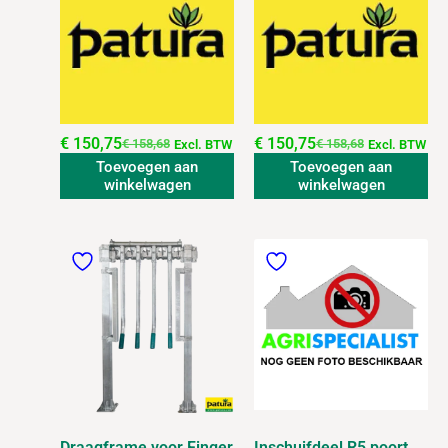
€
150,75
€
150,75
€
158,68
€
158,68
Excl. BTW
Excl. BTW
Toevoegen aan
Toevoegen aan
winkelwagen
winkelwagen
Draagframe voor Finger
Inschuifdeel R5 poort,