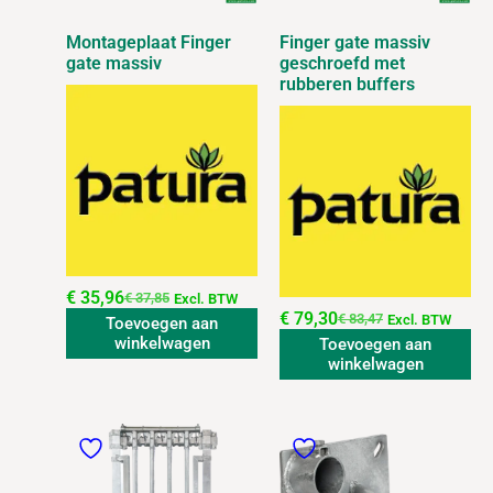
Montageplaat Finger
Finger gate massiv
gate massiv
geschroefd met
rubberen buffers
€
35,96
€
37,85
Excl. BTW
€
79,30
€
83,47
Excl. BTW
Toevoegen aan
winkelwagen
Toevoegen aan
winkelwagen