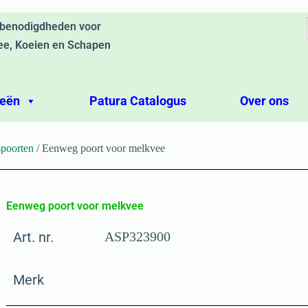
ebenodigdheden voor
ee, Koeien en Schapen
ieën
Patura Catalogus
Over ons
spoorten
/ Eenweg poort voor melkvee
Eenweg poort voor melkvee
Art. nr.
ASP323900
Merk