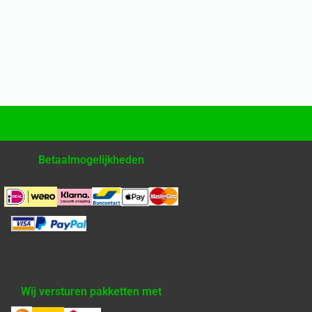
Betaalmogelijkheden
Wij versturen pakketten met