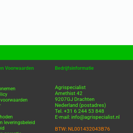
 en Voorwaarden
Bedrijfsinformatie
Agrispecialist
opnemen
Amethist 42
licy
9207GJ Drachten
 voorwaarden
Nederland (postadres)
r
Tel. +31 6 244 53 848
thoden
E-mail: info@agrispecialist.nl
n leveringsbeleid
eid
BTW: NL001432043B76