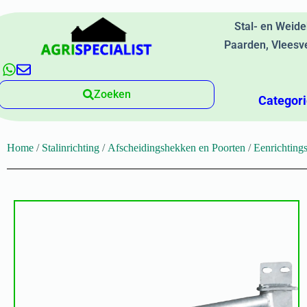
Stal- en Weid
Paarden, Vleesv
Zoeken
Categor
Home
/
Stalinrichting
/
Afscheidingshekken en Poorten
/
Eenrichting