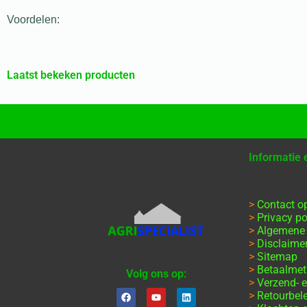
Voordelen:
Laatst bekeken producten
Informatie
>
Contact 
>
Privacy po
>
Algemene
>
Disclaime
>
Sitemap
>
Betaalme
Volg ons op:
>
Verzend- e
>
Retourbel