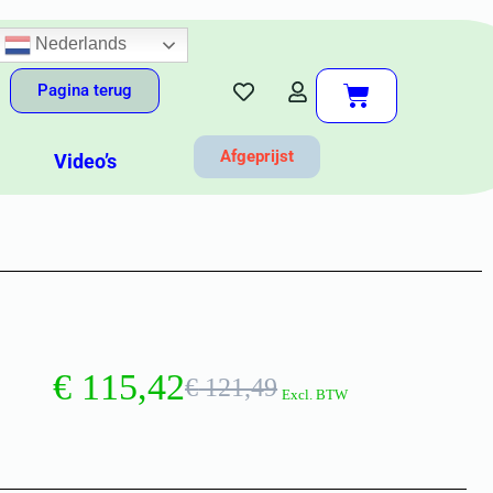
Nederlands
Pagina terug
Afgeprijst
Video’s
€
115,42
€
121,49
Excl. BTW