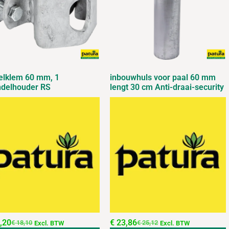
elklem 60 mm, 1
inbouwhuls voor paal 60 mm
ndelhouder RS
lengt 30 cm Anti-draai-security
,20
€
23,86
€
18,10
€
25,12
Excl. BTW
Excl. BTW