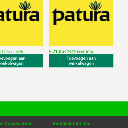
€
71,05
,82
€
74,79
Excl. BTW
Excl. BTW
oevoegen aan
Toevoegen aan
winkelwagen
winkelwagen
 en Voorwaarden
Bedrijfsinformatie