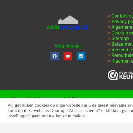
>
Contact 
>
Privacy po
>
Algemene
>
Disclaime
>
Sitemap
>
Betaalme
Volg ons op:
>
Verzend- e
>
Retourbel
>
Klachten e
Copyright © Agrispecialist 2026
Wij gebruiken cookies op onze website om u de meest relevante er
komt op deze website. Door op “Alles selecteren” te klikken, gaat 
instellingen" gaan om uw keuze te maken.