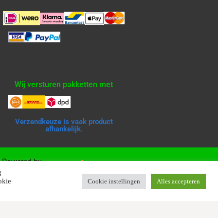
Wij versturen pakketten met
Verzendkeuze is vaak product
afhankelijk.
Powered by
g
okie
Cookie instellingen
Alles accepteren