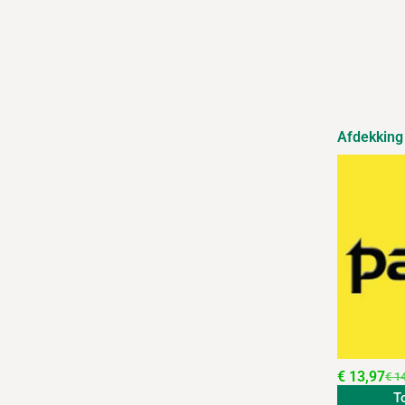
Afdekking
€
13,97
€
14
T