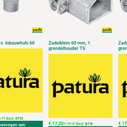
 v. inbouwhuls 60
Zadelklem 60 mm, 1
Zad
grendelhouder TS
gre
,71
Excl. BTW
€
17,20
€
17
€
18,10
Excl. BTW
oevoegen aan