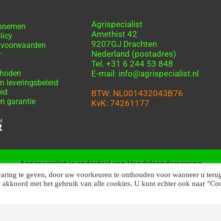
Agrispecialist
opnemen
Amethist 42
licy
9207GJ Drachten
 voorwaarden
Nederland (postadres)
r
Tel. +31 6 244 53 848
thoden
E-mail: info@agrispecialist.nl
n leveringsbeleid
eid
BTW: NL001432043B76
n garantie
KvK: 74261177
Agrispecialist is onderdeel van Handelsonderneming
Friesland
varing te geven, door uw voorkeuren te onthouden voor wanneer u teru
u akkoord met het gebruik van alle cookies. U kunt echter ook naar "Co