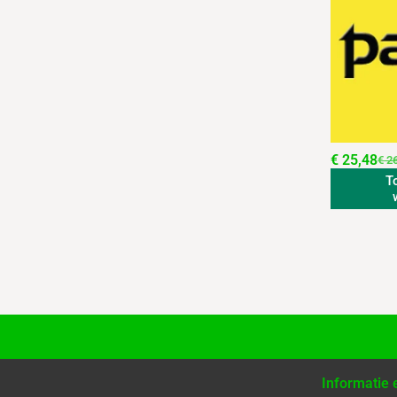
€
25,48
€
26
T
Informatie