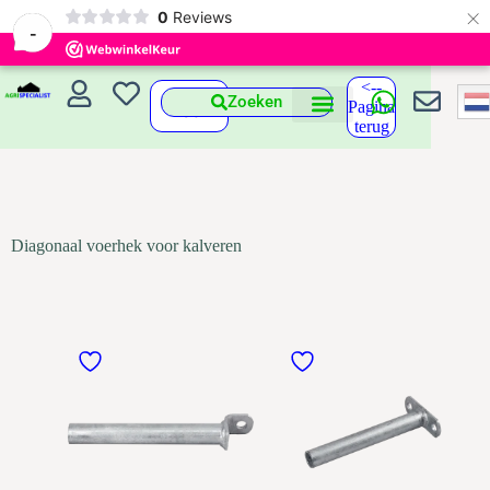
×
0
Reviews
-
<--
Zoeken
Pagina
terug
Diagonaal voerhek voor kalveren