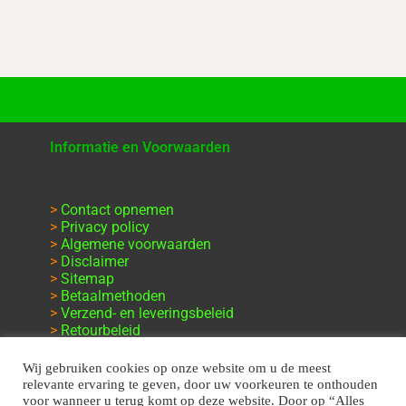
Informatie en Voorwaarden
>
Contact opnemen
>
Privacy policy
>
Algemene voorwaarden
>
Disclaimer
>
Sitemap
>
Betaalmethoden
>
Verzend- en leveringsbeleid
>
Retourbeleid
>
Klachten en garantie
Wij gebruiken cookies op onze website om u de meest
relevante ervaring te geven, door uw voorkeuren te onthouden
voor wanneer u terug komt op deze website. Door op “Alles