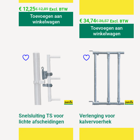
€
12,25
€
12,89
Excl. BTW
Toevoegen aan
€
34,74
€
36,57
Excl. BTW
winkelwagen
Toevoegen aan
winkelwagen
Snelsluiting TS voor
Verlenging voor
lichte afscheidingen
kalvervoerhek