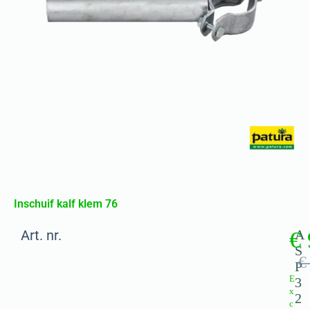
Inschuif kalf klem 76
Art. nr.
€
A
S
€
P
E
3
x
2
c