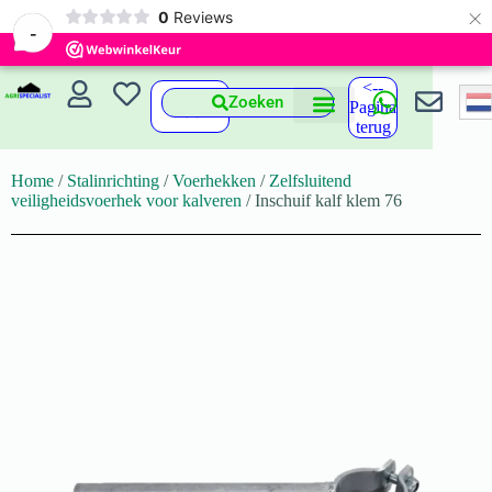
×
0
Reviews
-
<--
Zoeken
Pagina
terug
Home
/
Stalinrichting
/
Voerhekken
/
Zelfsluitend
veiligheidsvoerhek voor kalveren
/ Inschuif kalf klem 76