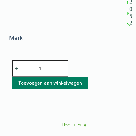
2
l
0
.
B
5
T
2
W
Merk
Toevoegen aan winkelwagen
Beschrijving