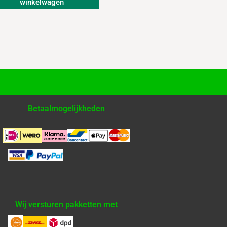
winkelwagen
Betaalmogelijkheden
Wij versturen pakketten met