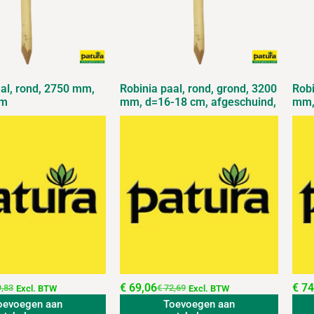
aal, rond, 2750 mm,
Robinia paal, rond, grond, 3200
Robi
cm
mm, d=16-18 cm, afgeschuind,
mm,
€
69,06
€
74
,83
€
72,69
Excl. BTW
Excl. BTW
oevoegen aan
Toevoegen aan