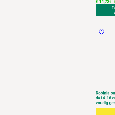
€
14,73
€
15
T
Robinia p
d=14-16 c
voudig ge