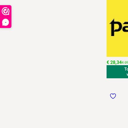
-
€
28,34
€
29
T