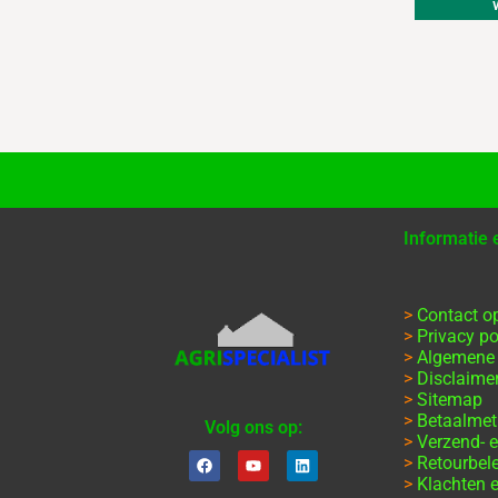
Informatie
>
Contact 
>
Privacy po
>
Algemene
>
Disclaime
>
Sitemap
>
Betaalme
Volg ons op:
>
Verzend- e
>
Retourbel
>
Klachten e