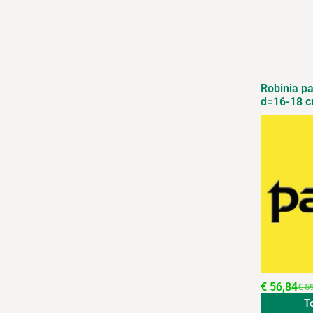
Robinia p
d=16-18 
€
56,84
€
59
T