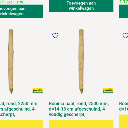
€
17
,50
Excl. BTW
Toevoegen aan
winkelwagen
oevoegen aan
winkelwagen
aal, rond, 2250 mm,
Robinia paal, rond, 2500 mm,
Robi
m afgeschuind, 4-
d=14-16 cm afgeschuind, 4-
d=1
scherpt,
voudig gescherpt,