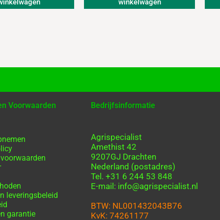
winkelwagen
winkelwagen
 en Voorwaarden
Bedrijfsinformatie
Agrispecialist
opnemen
Amethist 42
licy
9207GJ Drachten
 voorwaarden
Nederland (postadres)
r
Tel. +31 6 244 53 848
thoden
E-mail: info@agrispecialist.nl
n leveringsbeleid
eid
BTW: NL001432043B76
n garantie
KvK: 74261177