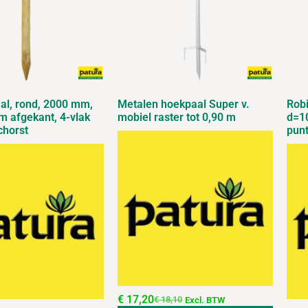
aal, rond, 2000 mm,
Metalen hoekpaal Super v.
Robi
m afgekant, 4-vlak
mobiel raster tot 0,90 m
d=10
chorst
punt
€
17,20
€
18,10
Excl. BTW