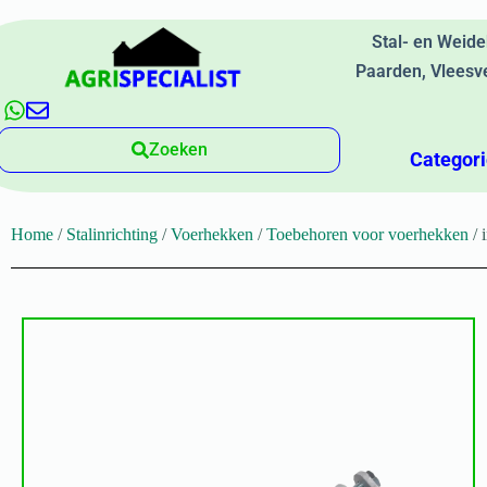
Stal- en Weid
Paarden, Vleesv
Zoeken
Categor
Home
/
Stalinrichting
/
Voerhekken
/
Toebehoren voor voerhekken
/ 