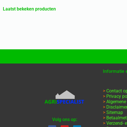
Laatst bekeken producten
Informatie
>
Contact 
>
Privacy po
>
Algemene
>
Disclaime
>
Sitemap
>
Betaalme
Volg ons op:
>
Verzend- e