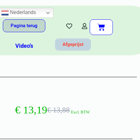
Nederlands
Pagina terug
Afgeprijst
Video’s
€
13,19
€
13,88
Excl. BTW