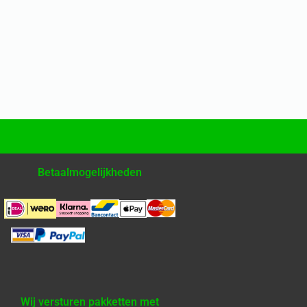
Betaalmogelijkheden
Wij versturen pakketten met