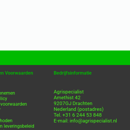
 en Voorwaarden
Bedrijfsinformatie
Agrispecialist
opnemen
Amethist 42
licy
9207GJ Drachten
 voorwaarden
Nederland (postadres)
r
Tel. +31 6 244 53 848
thoden
E-mail: info@agrispecialist.nl
n leveringsbeleid