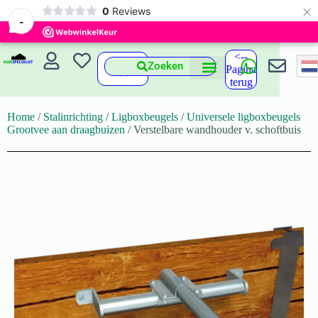
×
0
Reviews
-
<--
Zoeken
Pagina
terug
Home
/
Stalinrichting
/
Ligboxbeugels
/
Universele ligboxbeugels
Grootvee aan draagbuizen
/ Verstelbare wandhouder v. schoftbuis