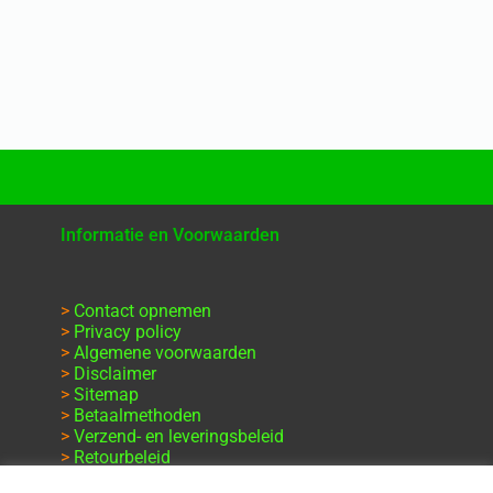
Informatie en Voorwaarden
>
Contact opnemen
>
Privacy policy
>
Algemene voorwaarden
>
Disclaimer
>
Sitemap
>
Betaalmethoden
>
Verzend- en leveringsbeleid
>
Retourbeleid
>
Klachten en garantie