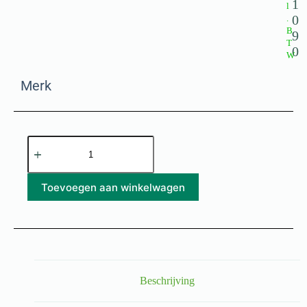
1
l
0
.
B
9
T
0
W
Merk
Toevoegen aan winkelwagen
Beschrijving