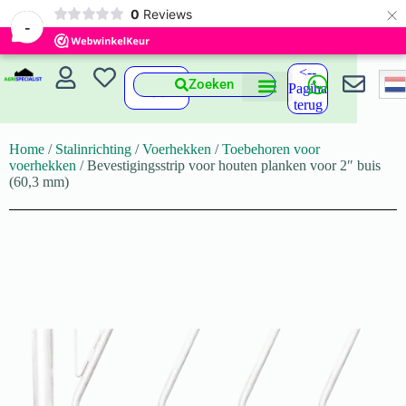
×
0
Reviews
-
<--
Zoeken
Pagina
terug
Home
/
Stalinrichting
/
Voerhekken
/
Toebehoren voor
voerhekken
/ Bevestigingsstrip voor houten planken voor 2″ buis
(60,3 mm)