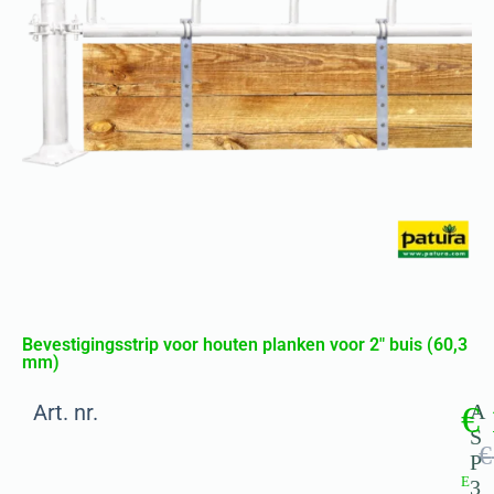
Bevestigingsstrip voor houten planken voor 2″ buis (60,3
mm)
Art. nr.
€
A
S
€
P
E
3