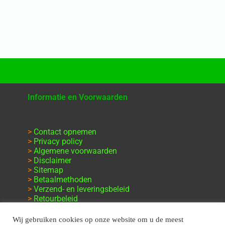
Informatie en Voorwaarden
>
Contact opnemen
>
Privacy policy
>
Algemene voorwaarden
>
Disclaimer
>
Sitemap
>
Betaalmethoden
>
Verzend- en leveringsbeleid
>
Retourbeleid
>
Klachten en garantie
Wij gebruiken cookies op onze website om u de meest