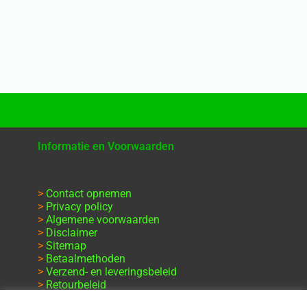
Informatie en Voorwaarden
>
Contact opnemen
>
Privacy policy
>
Algemene voorwaarden
>
Disclaimer
>
Sitemap
>
Betaalmethoden
>
Verzend- en leveringsbeleid
>
Retourbeleid
>
Klachten en garantie