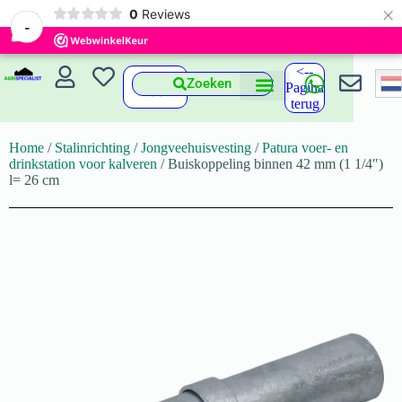
×
0
Reviews
-
<--
Zoeken
Pagina
terug
Home
/
Stalinrichting
/
Jongveehuisvesting
/
Patura voer- en
drinkstation voor kalveren
/ Buiskoppeling binnen 42 mm (1 1/4″)
l= 26 cm