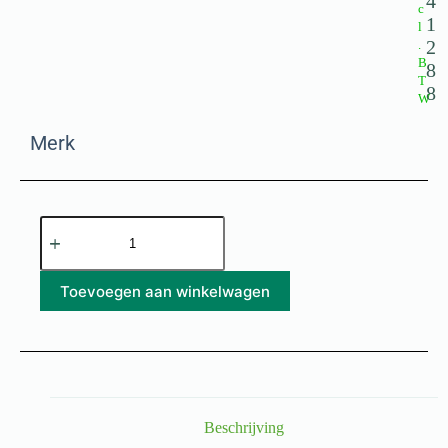
4
c
1
l
2
.
B
8
T
8
W
Merk
Toevoegen aan winkelwagen
Beschrijving