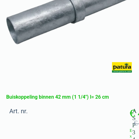
Buiskoppeling binnen 42 mm (1 1/4″) l= 26 cm
Art. nr.
€
A
S
€
P
E
3
x