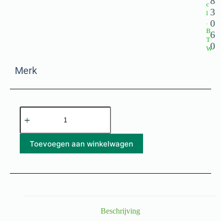
8
c
3
l
0
.
B
6
T
0
W
Merk
Toevoegen aan winkelwagen
Beschrijving