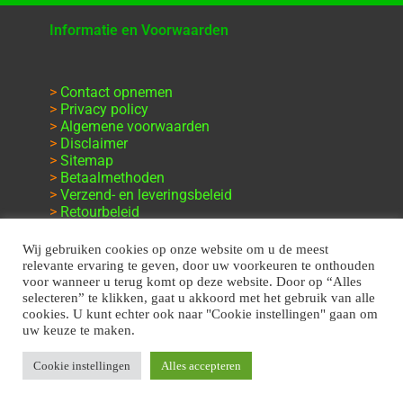
Informatie en Voorwaarden
>
Contact opnemen
>
Privacy policy
>
Algemene voorwaarden
>
Disclaimer
>
Sitemap
>
Betaalmethoden
>
Verzend- en leveringsbeleid
>
Retourbeleid
>
Klachten en garantie
Wij gebruiken cookies op onze website om u de meest
relevante ervaring te geven, door uw voorkeuren te onthouden
voor wanneer u terug komt op deze website. Door op “Alles
selecteren” te klikken, gaat u akkoord met het gebruik van alle
cookies. U kunt echter ook naar "Cookie instellingen" gaan om
uw keuze te maken.
Cookie instellingen
Alles accepteren