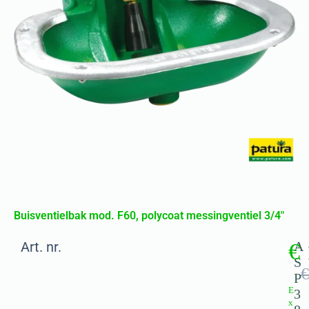
Buisventielbak mod. F60, polycoat messingventiel 3/4″
Art. nr.
€
A
S
€
P
E
3
x