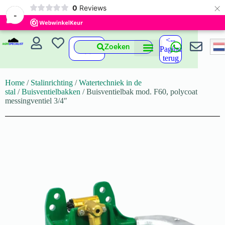
×
0
Reviews
-
<--
Zoeken
Pagina
terug
Home
/
Stalinrichting
/
Watertechniek in de
stal
/
Buisventielbakken
/ Buisventielbak mod. F60, polycoat
messingventiel 3/4″