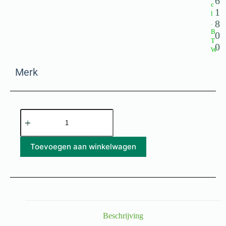
c
1
l
8
.
B
0
T
0
W
Merk
Toevoegen aan winkelwagen
Beschrijving