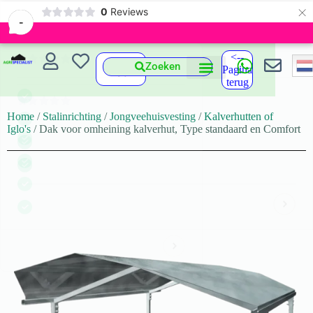
×
0
Reviews
-
<--
Zoeken
Pagina
terug
Home
/
Stalinrichting
/
Jongveehuisvesting
/
Kalverhutten of
Iglo's
/ Dak voor omheining kalverhut, Type standaard en Comfort