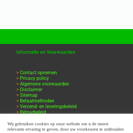
Informatie en Voorwaarden
>
Contact opnemen
>
Privacy policy
>
Algemene voorwaarden
>
Disclaimer
>
Sitemap
>
Betaalmethoden
>
Verzend- en leveringsbeleid
>
Retourbeleid
>
Klachten en garantie
Wij gebruiken cookies op onze website om u de meest
relevante ervaring te geven, door uw voorkeuren te onthouden