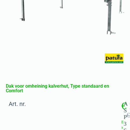
Dak voor omheining kalverhut, Type standaard en
Comfort
Art. nr.
€
A
S
€
P
E
3
x
6