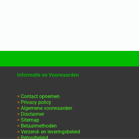
Informatie en Voorwaarden
>
Contact opnemen
>
Privacy policy
>
Algemene voorwaarden
>
Disclaimer
>
Sitemap
>
Betaalmethoden
>
Verzend- en leveringsbeleid
>
Retourbeleid