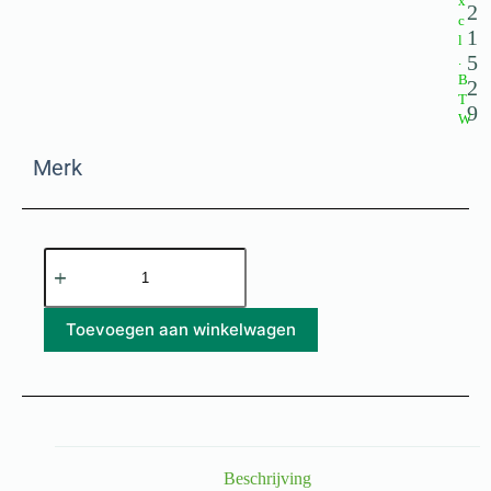
x
2
c
1
l
5
.
B
2
T
9
W
Merk
Toevoegen aan winkelwagen
Beschrijving