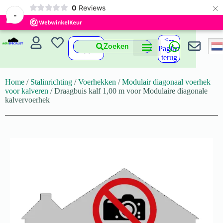
×
0
Reviews
-
<--
Zoeken
Pagina
terug
Home
/
Stalinrichting
/
Voerhekken
/
Modulair diagonaal voerhek
voor kalveren
/ Draagbuis kalf 1,00 m voor Modulaire diagonale
kalvervoerhek