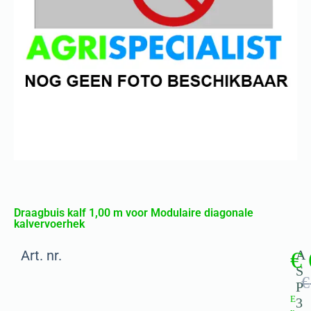
Draagbuis kalf 1,00 m voor Modulaire diagonale
kalvervoerhek
Art. nr.
€
A
S
€
P
E
3