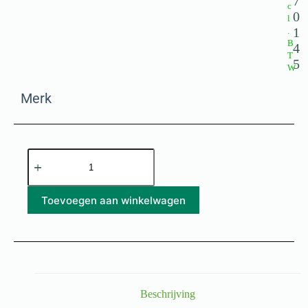
7
c
0
l
1
.
B
4
T
5
W
Merk
Toevoegen aan winkelwagen
Beschrijving