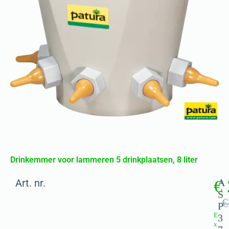
Drinkemmer voor lammeren 5 drinkplaatsen, 8 liter
Art. nr.
€
A
S
€
P
E
3
x