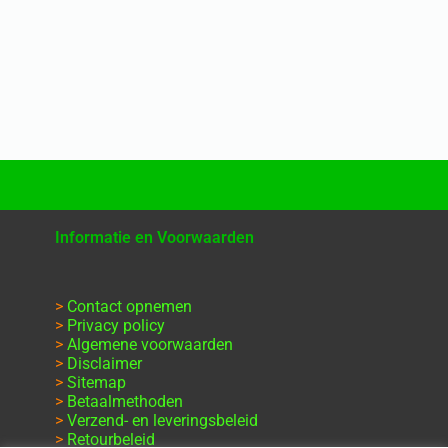
Informatie en Voorwaarden
>
Contact opnemen
>
Privacy policy
>
Algemene voorwaarden
>
Disclaimer
>
Sitemap
>
Betaalmethoden
>
Verzend- en leveringsbeleid
>
Retourbeleid