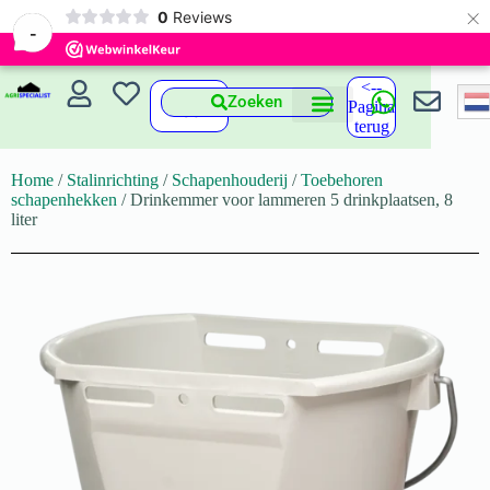
×
0
Reviews
-
<--
Zoeken
Pagina
terug
Home
/
Stalinrichting
/
Schapenhouderij
/
Toebehoren
schapenhekken
/ Drinkemmer voor lammeren 5 drinkplaatsen, 8
liter