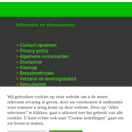
Informatie en Voorwaarden
>
Contact opnemen
>
Privacy policy
>
Algemene voorwaarden
>
Disclaimer
>
Sitemap
>
Betaalmethoden
>
Verzend- en leveringsbeleid
>
Retourbeleid
>
Klachten en garantie
Wij gebruiken cookies op onze website om u de meest
relevante ervaring te geven, door uw voorkeuren te onthouden
voor wanneer u terug komt op deze website. Door op “Alles
selecteren” te klikken, gaat u akkoord met het gebruik van alle
cookies. U kunt echter ook naar "Cookie instellingen" gaan om
uw keuze te maken.