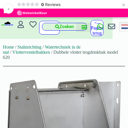
×
0
Reviews
-
<--
Zoeken
Pagina
terug
Home
/
Stalinrichting
/
Watertechniek in de
stal
/
Vlotterventielbakken
/ Dubbele vlotter trogdrinkbak model
620