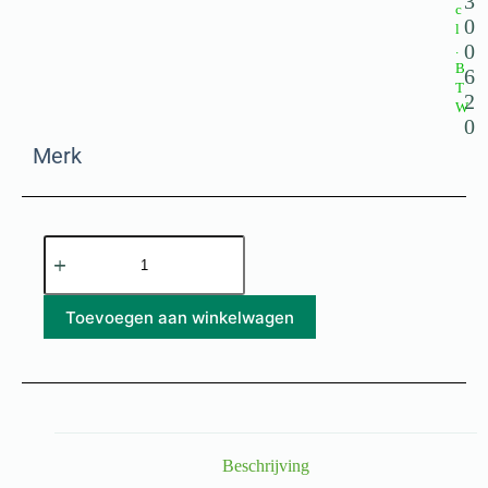
3
c
0
l
0
.
B
6
T
2
W
0
Merk
Toevoegen aan winkelwagen
Beschrijving