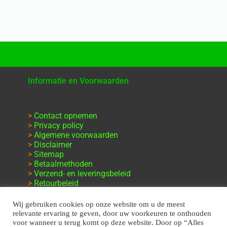
Informatie en Voorwaarden
>
Contact opnemen
>
Privacy policy
>
Algemene voorwaarden
>
Disclaimer
>
Sitemap
>
Betaalmethoden
>
Verzend- en leveringsbeleid
>
Retourbeleid
>
Klachten en garantie
Wij gebruiken cookies op onze website om u de meest
relevante ervaring te geven, door uw voorkeuren te onthouden
voor wanneer u terug komt op deze website. Door op “Alles