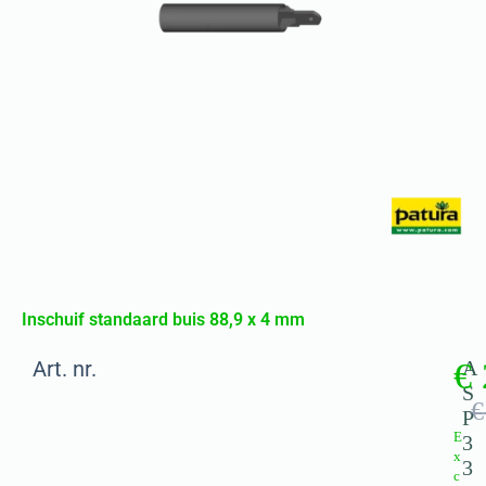
Inschuif standaard buis 88,9 x 4 mm
Art. nr.
€
A
S
€
P
E
3
x
3
c