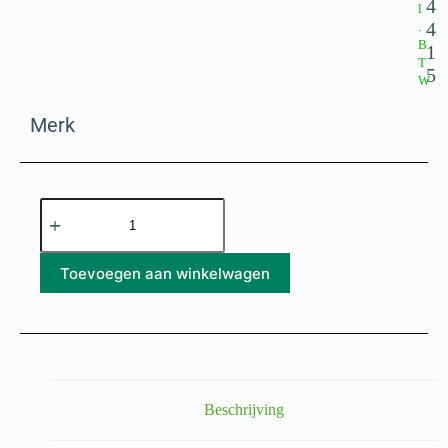
4
l
4
.
B
1
T
5
W
Merk
Toevoegen aan winkelwagen
Beschrijving