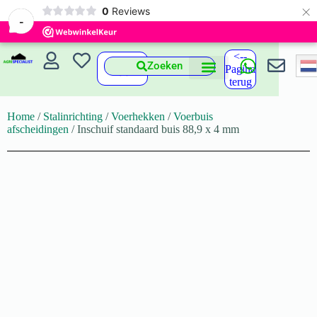
×
0
Reviews
-
<--
Zoeken
Pagina
terug
Home
/
Stalinrichting
/
Voerhekken
/
Voerbuis
afscheidingen
/ Inschuif standaard buis 88,9 x 4 mm