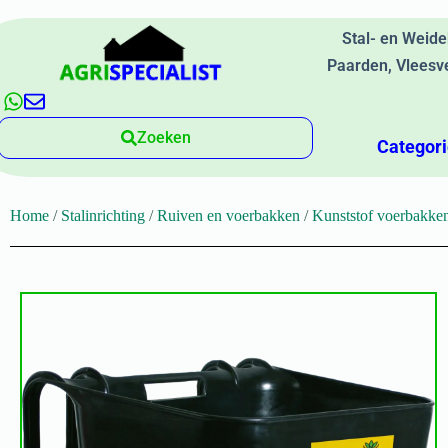
Stal- en Weid
Paarden, Vleesv
Zoeken
Categor
Home
/
Stalinrichting
/
Ruiven en voerbakken
/
Kunststof voerbakke