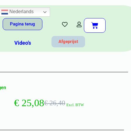
Nederlands
Pagina terug
Afgeprijst
Video’s
gen
€
25,08
€
26,40
Excl. BTW