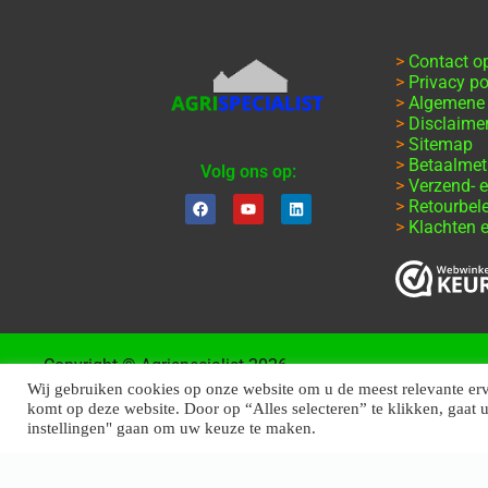
>
Contact 
>
Privacy po
>
Algemene
>
Disclaime
>
Sitemap
>
Betaalme
Volg ons op:
>
Verzend- e
>
Retourbel
>
Klachten e
Copyright © Agrispecialist 2026
Wij gebruiken cookies op onze website om u de meest relevante er
komt op deze website. Door op “Alles selecteren” te klikken, gaat 
instellingen" gaan om uw keuze te maken.