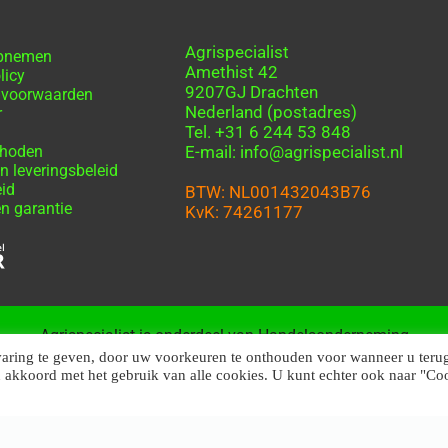
Agrispecialist
opnemen
Amethist 42
licy
9207GJ Drachten
 voorwaarden
Nederland (postadres)
r
Tel. +31 6 244 53 848
thoden
E-mail: info@agrispecialist.nl
n leveringsbeleid
eid
BTW: NL001432043B76
n garantie
KvK: 74261177
Agrispecialist is onderdeel van Handelsonderneming
Friesland
varing te geven, door uw voorkeuren te onthouden voor wanneer u teru
u akkoord met het gebruik van alle cookies. U kunt echter ook naar "Co