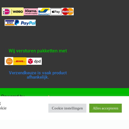
Wij versturen pakketten met
Verzendkeuze is vaak product
afhankelijk.
Powered by
g
okie
Cookie instellingen
Alles accepteren