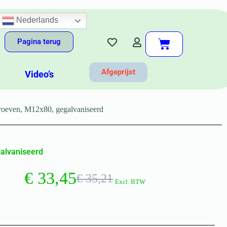
Nederlands
Pagina terug
Afgeprijst
Video’s
oeven, M12x80, gegalvaniseerd
alvaniseerd
€
33,45
€
35,21
Excl. BTW