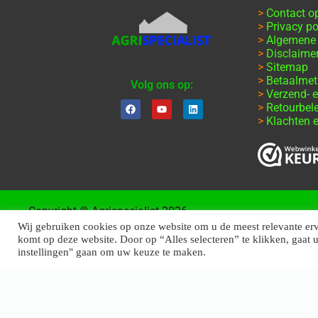
>
Contact 
>
Privacy po
>
Algemene
>
Disclaime
>
Sitemap
>
Betaalme
Volg ons op:
>
Verzend- e
>
Retourbel
>
Klachten e
Copyright © Agrispecialist 2026
Wij gebruiken cookies op onze website om u de meest relevante er
komt op deze website. Door op “Alles selecteren” te klikken, gaat 
instellingen" gaan om uw keuze te maken.