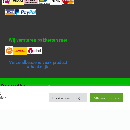
Wij versturen pakketten met
Verzendkeuze is vaak product
afhankelijk.
Powered by
g
okie
Cookie instellingen
Alles accepteren