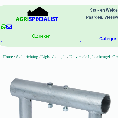
Stal- en Weid
Paarden, Vleesv
Zoeken
Categor
Home
/
Stalinrichting
/
Ligboxbeugels
/
Universele ligboxbeugels G