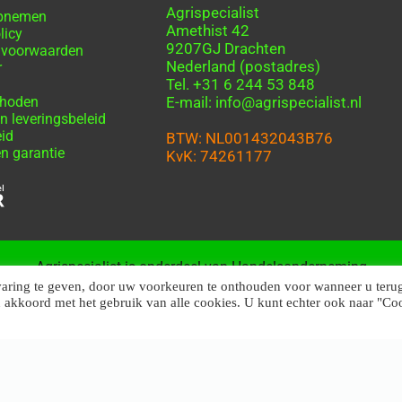
Agrispecialist
opnemen
Amethist 42
licy
9207GJ Drachten
 voorwaarden
Nederland (postadres)
r
Tel. +31 6 244 53 848
thoden
E-mail: info@agrispecialist.nl
n leveringsbeleid
eid
BTW: NL001432043B76
n garantie
KvK: 74261177
Agrispecialist is onderdeel van Handelsonderneming
Friesland
varing te geven, door uw voorkeuren te onthouden voor wanneer u teru
u akkoord met het gebruik van alle cookies. U kunt echter ook naar "Co