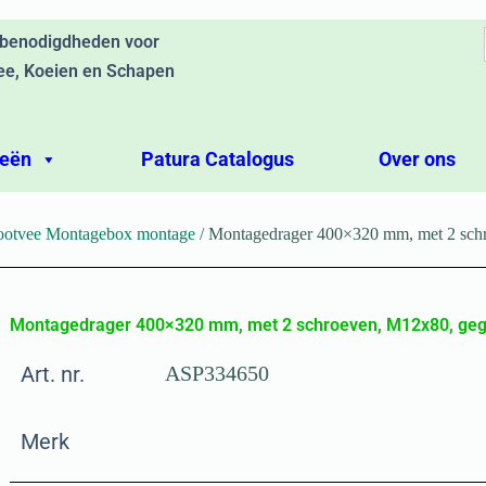
ebenodigdheden voor
ee, Koeien en Schapen
ieën
Patura Catalogus
Over ons
rootvee Montagebox montage
/ Montagedrager 400×320 mm, met 2 schr
Montagedrager 400×320 mm, met 2 schroeven, M12x80, geg
Art. nr.
ASP334650
Merk