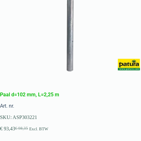
Paal d=102 mm, L=2,25 m
Art. nr.
SKU:
ASP303221
€
93,43
€
98,35
Excl. BTW