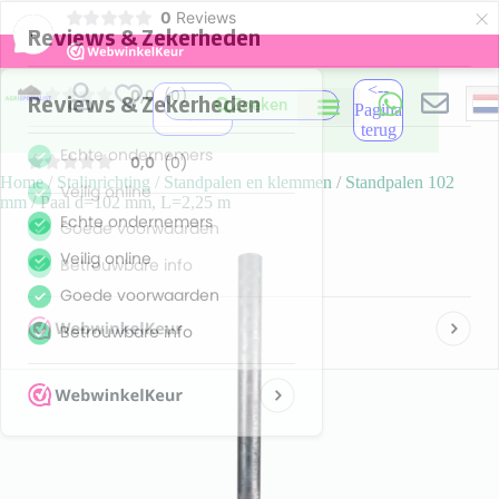
×
0
Reviews
-
<--
Zoeken
Pagina
terug
Home
/
Stalinrichting
/
Standpalen en klemmen
/
Standpalen 102
mm
/ Paal d=102 mm, L=2,25 m