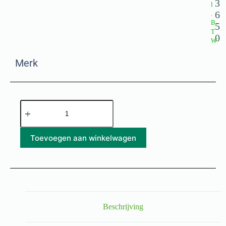
3
l
6
.
B
5
T
0
W
Merk
Toevoegen aan winkelwagen
Beschrijving