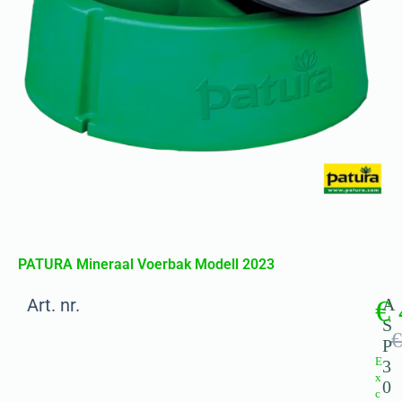
PATURA Mineraal Voerbak Modell 2023
Art. nr.
€
A
S
€
P
E
3
x
0
c