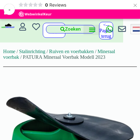
×
0
Reviews
-
<--
Zoeken
Pagina
terug
Home
/
Stalinrichting
/
Ruiven en voerbakken
/
Mineraal
voerbak
/ PATURA Mineraal Voerbak Modell 2023