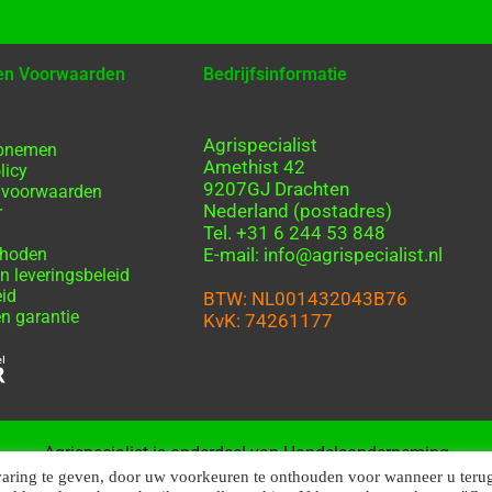
 en Voorwaarden
Bedrijfsinformatie
Agrispecialist
opnemen
Amethist 42
licy
9207GJ Drachten
 voorwaarden
Nederland (postadres)
r
Tel. +31 6 244 53 848
thoden
E-mail: info@agrispecialist.nl
n leveringsbeleid
eid
BTW: NL001432043B76
n garantie
KvK: 74261177
Agrispecialist is onderdeel van Handelsonderneming
Friesland
varing te geven, door uw voorkeuren te onthouden voor wanneer u teru