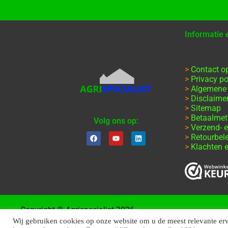
Informatie
>
Contact 
>
Privacy po
>
Algemene
>
Disclaime
>
Sitemap
>
Betaalme
Volg ons op:
>
Verzend- e
>
Retourbel
>
Klachten e
Copyright © Agrispecialist 2026
Wij gebruiken cookies op onze website om u de meest relevante er