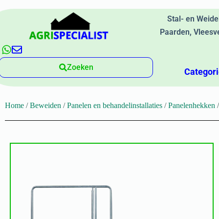
Stal- en Weid
Paarden, Vleesv
Zoeken
Categor
Home
/
Beweiden
/
Panelen en behandelinstallaties
/
Panelenhekken
/