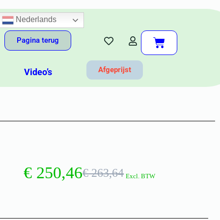
Nederlands
Pagina terug
Afgeprijst
Video’s
€
250,46
€
263,64
Excl. BTW