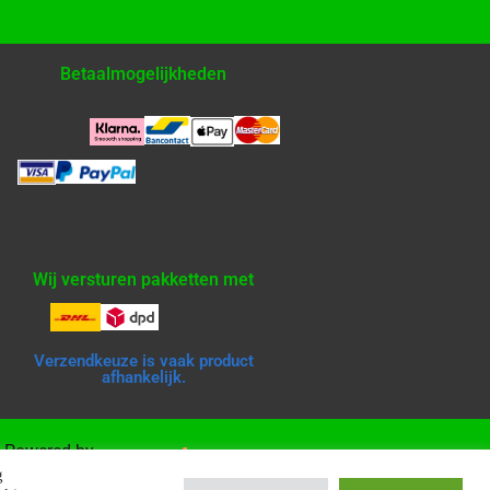
Betaalmogelijkheden
Wij versturen pakketten met
Verzendkeuze is vaak product
afhankelijk.
Powered by
g