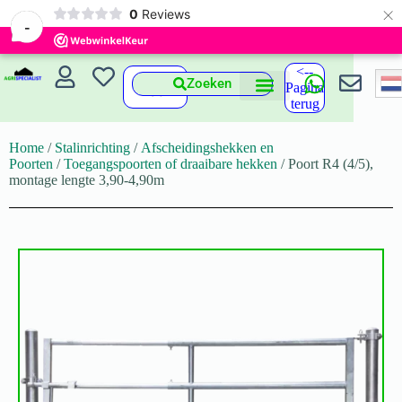
×
0
Reviews
-
<--
Zoeken
Pagina
terug
Home
/
Stalinrichting
/
Afscheidingshekken en
Poorten
/
Toegangspoorten of draaibare hekken
/ Poort R4 (4/5),
montage lengte 3,90-4,90m