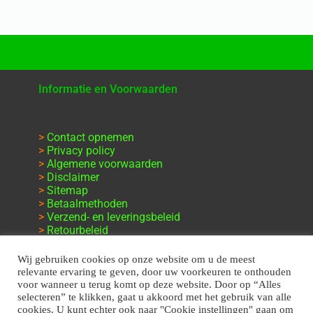
Informatie en Voorwaarden
>
Contact opnemen
>
Privacy policy
>
Algemene voorwaarden
>
Disclaimer
>
Sitemap
>
Betaalmethoden
>
Verzend- en leveringsbeleid
>
Retourbeleid
>
Klachten en garantie
Wij gebruiken cookies op onze website om u de meest
relevante ervaring te geven, door uw voorkeuren te onthouden
voor wanneer u terug komt op deze website. Door op “Alles
selecteren” te klikken, gaat u akkoord met het gebruik van alle
cookies. U kunt echter ook naar "Cookie instellingen" gaan om