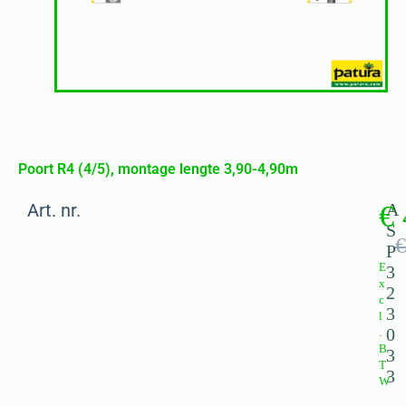
Poort R4 (4/5), montage lengte 3,90-4,90m
Art. nr.
€
A
S
€
P
E
3
x
2
c
3
l
0
.
B
3
T
3
W