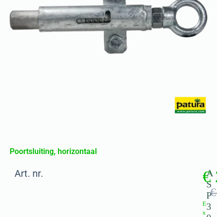
Poortsluiting, horizontaal
Art. nr.
€
A
S
€
P
E
3
x