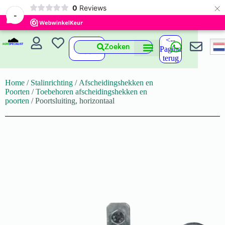
×
0
Reviews
-
<--
Zoeken
Pagina
terug
Home
/
Stalinrichting
/
Afscheidingshekken en
Poorten
/
Toebehoren afscheidingshekken en
poorten
/ Poortsluiting, horizontaal