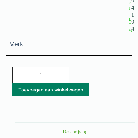
0
c
4
l
1
.
B
0
T
4
W
Merk
Toevoegen aan winkelwagen
Beschrijving