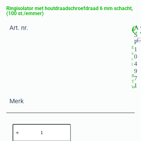
Ringisolator met houtdraadschroefdraad 6 mm schacht,
(100 st./emmer)
Art. nr.
€
A
S
€
P
E
1
x
0
c
4
l
9
.
B
7
T
1
W
Merk