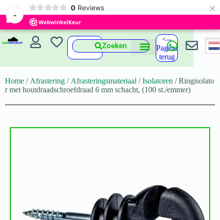
×
0
Reviews
-
<--
Zoeken
Pagina
terug
Home
/
Afrastering
/
Afrasteringsmateriaal
/
Isolatoren
/ Ringisolato
r met houtdraadschroefdraad 6 mm schacht, (100 st./emmer)