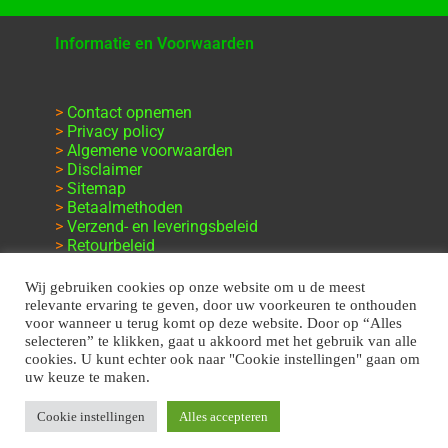
Informatie en Voorwaarden
>
Contact opnemen
>
Privacy policy
>
Algemene voorwaarden
>
Disclaimer
>
Sitemap
>
Betaalmethoden
>
Verzend- en leveringsbeleid
>
Retourbeleid
>
Klachten en garantie
Wij gebruiken cookies op onze website om u de meest
relevante ervaring te geven, door uw voorkeuren te onthouden
voor wanneer u terug komt op deze website. Door op “Alles
selecteren” te klikken, gaat u akkoord met het gebruik van alle
cookies. U kunt echter ook naar "Cookie instellingen" gaan om
uw keuze te maken.
Cookie instellingen
Alles accepteren