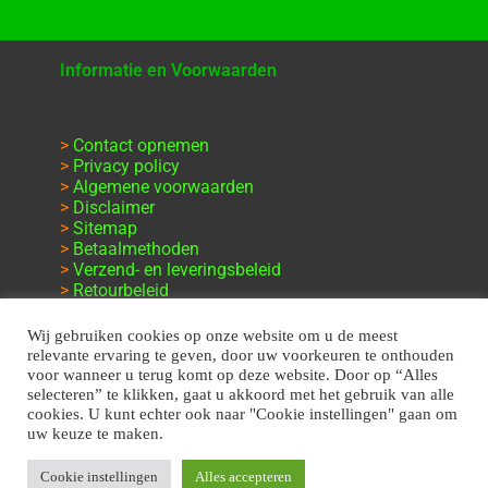
Informatie en Voorwaarden
>
Contact opnemen
>
Privacy policy
>
Algemene voorwaarden
>
Disclaimer
>
Sitemap
>
Betaalmethoden
>
Verzend- en leveringsbeleid
>
Retourbeleid
>
Klachten en garantie
Wij gebruiken cookies op onze website om u de meest
relevante ervaring te geven, door uw voorkeuren te onthouden
voor wanneer u terug komt op deze website. Door op “Alles
selecteren” te klikken, gaat u akkoord met het gebruik van alle
cookies. U kunt echter ook naar "Cookie instellingen" gaan om
uw keuze te maken.
Cookie instellingen
Alles accepteren