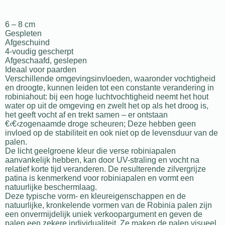
6 – 8 cm
Gespleten
Afgeschuind
4-voudig gescherpt
Afgeschaafd, geslepen
Ideaal voor paarden
Verschillende omgevingsinvloeden, waaronder vochtigheid
en droogte, kunnen leiden tot een constante verandering in
robiniahout: bij een hoge luchtvochtigheid neemt het hout
water op uit de omgeving en zwelt het op als het droog is,
het geeft vocht af en trekt samen – er ontstaan
€‹€‹zogenaamde droge scheuren; Deze hebben geen
invloed op de stabiliteit en ook niet op de levensduur van de
palen.
De licht geelgroene kleur die verse robiniapalen
aanvankelijk hebben, kan door UV-straling en vocht na
relatief korte tijd veranderen. De resulterende zilvergrijze
patina is kenmerkend voor robiniapalen en vormt een
natuurlijke beschermlaag.
Deze typische vorm- en kleureigenschappen en de
natuurlijke, kronkelende vormen van de Robinia palen zijn
een onvermijdelijk uniek verkoopargument en geven de
palen een zekere individualiteit. Ze maken de palen visueel