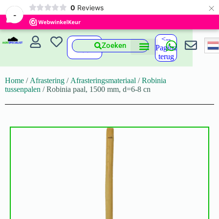
×
0
Reviews
-
<--
Zoeken
Pagina
terug
Home
/
Afrastering
/
Afrasteringsmateriaal
/
Robinia
tussenpalen
/ Robinia paal, 1500 mm, d=6-8 cn