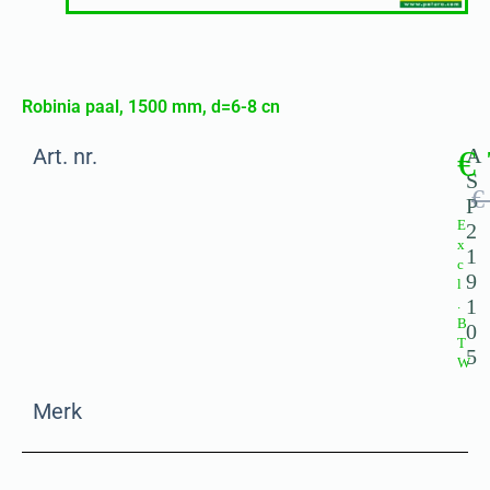
Robinia paal, 1500 mm, d=6-8 cn
Art. nr.
€
A
S
€
P
E
2
x
1
c
9
l
1
.
B
0
T
5
W
Merk