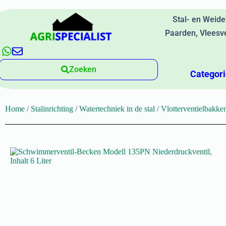
Stal- en Weid
Paarden, Vleesv
Zoeken
Categor
Home
/
Stalinrichting
/
Watertechniek in de stal
/
Vlotterventielbakke