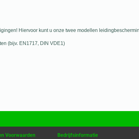
igingen! Hiervoor kunt u onze twee modellen leidingbeschermi
iften (bijv. EN1717, DIN VDE1)
 en Voorwaarden
Bedrijfsinformatie