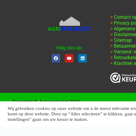
>
Contact 
>
Privacy po
>
Algemene
>
Disclaime
>
Sitemap
>
Betaalme
Volg ons op:
>
Verzend- e
>
Retourbel
>
Klachten e
Copyright © Agrispecialist 2026
Wij gebruiken cookies op onze website om u de meest relevante er
komt op deze website. Door op “Alles selecteren” te klikken, gaat 
instellingen" gaan om uw keuze te maken.