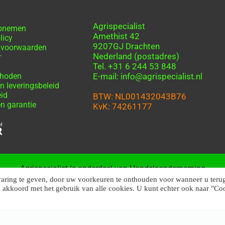
Agrispecialist
opnemen
Amethist 42
licy
9207GJ Drachten
 voorwaarden
Nederland (postadres)
r
Tel. +31 6 244 53 848
thoden
E-mail: info@agrispecialist.nl
n leveringsbeleid
eid
BTW: NL001432043B76
n garantie
KvK: 74261177
Agrispecialist is onderdeel van Handelsonderneming
Friesland
varing te geven, door uw voorkeuren te onthouden voor wanneer u teru
u akkoord met het gebruik van alle cookies. U kunt echter ook naar "Co