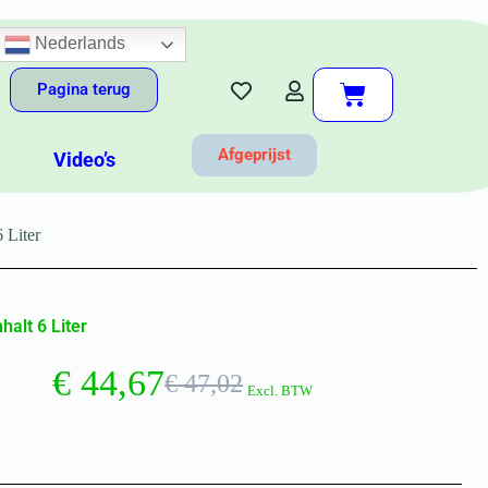
Nederlands
Pagina terug
Afgeprijst
Video’s
 Liter
alt 6 Liter
€
44,67
€
47,02
Excl. BTW