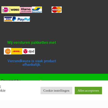
Wij versturen pakketten met
Verzendkeuze is vaak product
afhankelijk.
Powered by
g
okie
Cookie instellingen
Alles accepteren