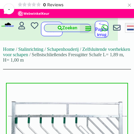
×
0
Reviews
-
<--
Zoeken
Pagina
terug
Home
/
Stalinrichting
/
Schapenhouderij
/
Zelfsluitende voerhekken
voor schapen
/ Selbstschließendes Fressgitter Schafe L= 1,89 m,
H= 1,00 m