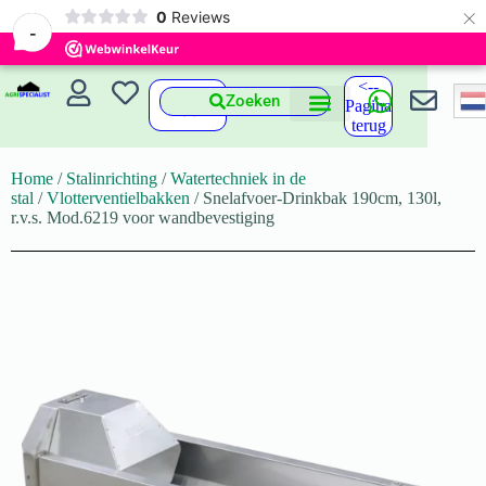
×
0
Reviews
-
<--
Zoeken
Pagina
terug
Home
/
Stalinrichting
/
Watertechniek in de
stal
/
Vlotterventielbakken
/ Snelafvoer-Drinkbak 190cm, 130l,
r.v.s. Mod.6219 voor wandbevestiging