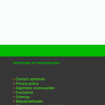
Informatie en Voorwaarden
>
Contact opnemen
>
Privacy policy
>
Algemene voorwaarden
>
Disclaimer
>
Sitemap
>
Betaalmethoden