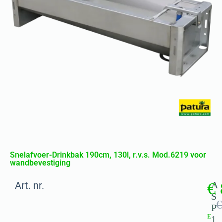
Snelafvoer-Drinkbak 190cm, 130l, r.v.s. Mod.6219 voor
wandbevestiging
Art. nr.
€
A
S
€
P
E
1