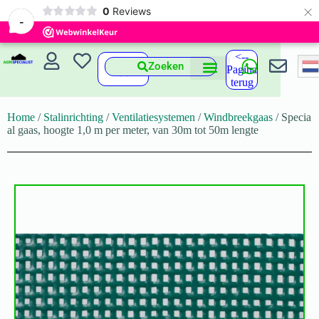
×
0
Reviews
-
<--
Zoeken
Pagina
terug
Home
/
Stalinrichting
/
Ventilatiesystemen
/
Windbreekgaas
/ Specia
al gaas, hoogte 1,0 m per meter, van 30m tot 50m lengte