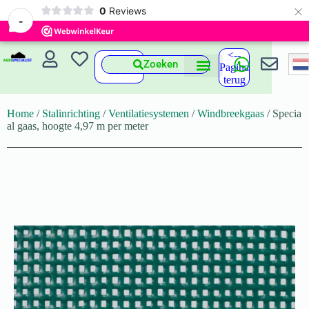
×
0
Reviews
-
<--
Zoeken
Pagina
terug
Home
/
Stalinrichting
/
Ventilatiesystemen
/
Windbreekgaas
/ Specia
al gaas, hoogte 4,97 m per meter