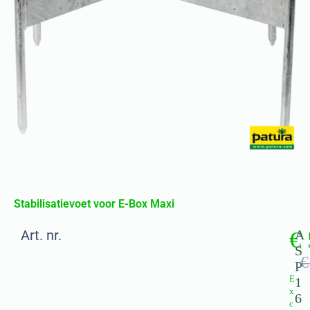
Stabilisatievoet voor E-Box Maxi
Art. nr.
€
A
S
€
P
E
1
x
6
c