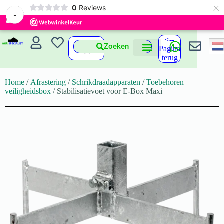
×
0
Reviews
-
<--
Zoeken
Pagina
terug
Home
/
Afrastering
/
Schrikdraadapparaten
/
Toebehoren
veiligheidsbox
/ Stabilisatievoet voor E-Box Maxi