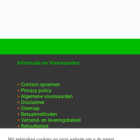
Informatie en Voorwaarden
>
Contact opnemen
>
Privacy policy
>
Algemene voorwaarden
>
Disclaimer
>
Sitemap
>
Betaalmethoden
>
Verzend- en leveringsbeleid
>
Retourbeleid
>
Klachten en garantie
Wij gebruiken cookies op onze website om u de meest