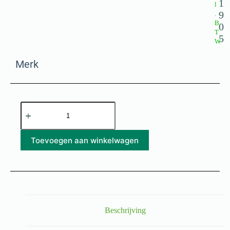
1
l
9
.
B
0
T
5
W
Merk
Toevoegen aan winkelwagen
Beschrijving