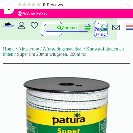
×
0
Reviews
-
<--
Zoeken
Pagina
terug
Home
/
Afrastering
/
Afrasteringsmateriaal
/
Kunststof draden en
linten
/ Super lint 20mm wit/groen, 200m rol