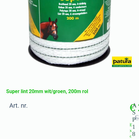
Super lint 20mm wit/groen, 200m rol
Art. nr.
€
A
S
€
P
E
1
x
8
c