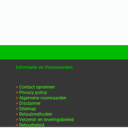
Informatie en Voorwaarden
>
Contact opnemen
>
Privacy policy
>
Algemene voorwaarden
>
Disclaimer
>
Sitemap
>
Betaalmethoden
>
Verzend- en leveringsbeleid
>
Retourbeleid