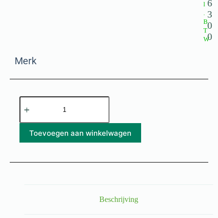
6
l
3
.
B
0
T
0
W
Merk
Toevoegen aan winkelwagen
Beschrijving