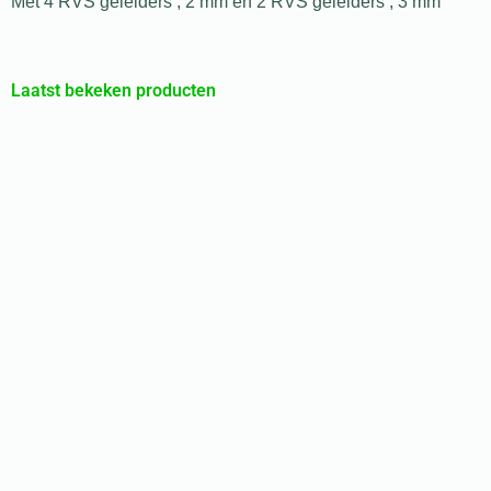
Met 4 RVS geleiders , 2 mm en 2 RVS geleiders , 3 mm
Laatst bekeken producten