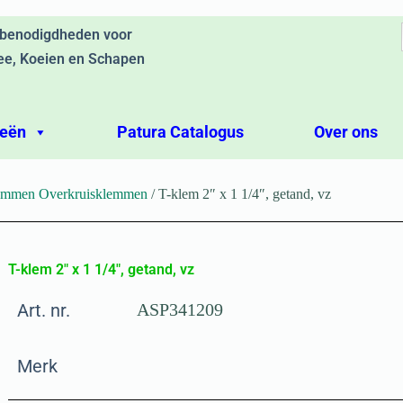
ebenodigdheden voor
ee, Koeien en Schapen
ieën
Patura Catalogus
Over ons
emmen Overkruisklemmen
/ T-klem 2″ x 1 1/4″, getand, vz
T-klem 2″ x 1 1/4″, getand, vz
Art. nr.
ASP341209
Merk