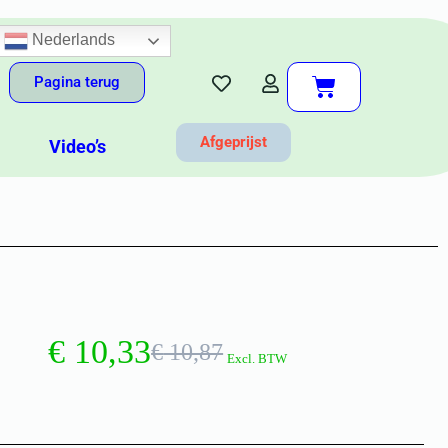
Nederlands
Pagina terug
Afgeprijst
Video’s
€
10,33
€
10,87
Excl. BTW