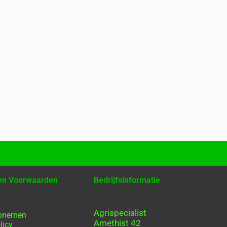
 en Voorwaarden
Bedrijfsinformatie
Agrispecialist
opnemen
Amethist 42
licy