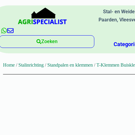
Stal- en Weid
Paarden, Vleesv
Zoeken
Categor
Home
/
Stalinrichting
/
Standpalen en klemmen
/
T-Klemmen Buiskl