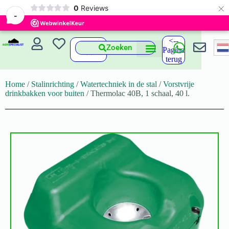
×
0
Reviews
-
<--
Zoeken
Pagina
terug
Home
/
Stalinrichting
/
Watertechniek in de stal
/
Vorstvrije
drinkbakken voor buiten
/ Thermolac 40B, 1 schaal, 40 l.