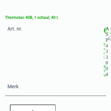
Thermolac 40B, 1 schaal, 40 l.
Art. nr.
€
A
S
€
P
E
4
x
3
c
3
l
8
.
B
0
T
4
W
Merk