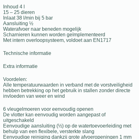
Inhoud 4 l
15 – 25 dieren
Inlaat 38 l/min bij 5 bar
Aansluiting ½
Waterafvoer naar beneden mogelijk
Scharnieren kunnen worden geïmplementeerd
Met intern overloopsysteem, voldoet aan EN1717
Technische informatie
Extra informatie
Voordelen:
Alle temperatuurwaarden in verband met de vorstveiligheid
hebben betrekking op het gebruik in stallen zonder directe
invloeden van weer en wind
6 vleugelmoeren voor eenvoudig openen
De vlotter kan eenvoudig worden aangepast of
uitgeschakeld
Eenvoudige aansluiting (½) op de watertoevoerleiding met
behulp van een flexibele, versterkte slang
Eenvoudige reiniging dankzij grote afvoeropeningen 1 mm