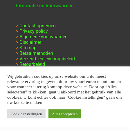
Informatie en Voorwaarden
>
Contact opnemen
>
Privacy policy
>
Algemene voorwaarden
>
Disclaimer
>
Sitemap
>
Betaalmethoden
>
Verzend- en leveringsbeleid
>
Retourbeleid
>
Klachten en garantie
Wij gebruiken cookies op onze website om u de meest
relevante ervaring te geven, door uw voorkeuren te onthouden
voor wanneer u terug komt op deze website. Door op “Alles
selecteren” te klikken, gaat u akkoord met het gebruik van alle
cookies. U kunt echter ook naar "Cookie instellingen" gaan om
uw keuze te maken.
Cookie instellingen
Alles accepteren