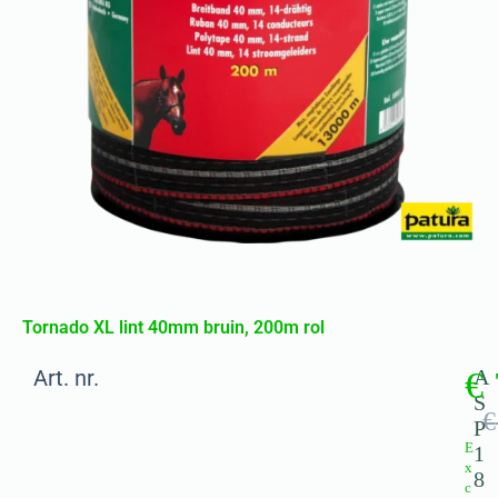
Tornado XL lint 40mm bruin, 200m rol
Art. nr.
€
A
S
€
P
E
1
x
8
c