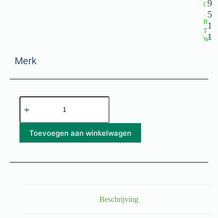
9
l
5
.
B
1
T
1
W
Merk
Toevoegen aan winkelwagen
Beschrijving