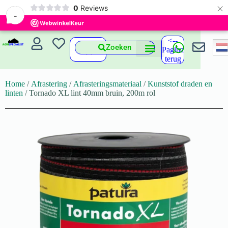
×
0
Reviews
-
<--
Zoeken
Pagina
terug
Home
/
Afrastering
/
Afrasteringsmateriaal
/
Kunststof draden en
linten
/ Tornado XL lint 40mm bruin, 200m rol