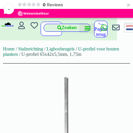
×
0
Reviews
-
<--
Zoeken
Pagina
terug
Home
/
Stalinrichting
/
Ligboxbeugels
/
U-profiel voor houten
planken
/ U-profiel 65x42x5,5mm, 1,75m