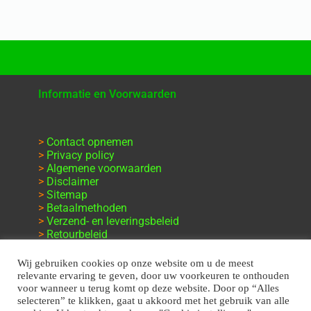
Informatie en Voorwaarden
>
Contact opnemen
>
Privacy policy
>
Algemene voorwaarden
>
Disclaimer
>
Sitemap
>
Betaalmethoden
>
Verzend- en leveringsbeleid
>
Retourbeleid
>
Klachten en garantie
Wij gebruiken cookies op onze website om u de meest
relevante ervaring te geven, door uw voorkeuren te onthouden
voor wanneer u terug komt op deze website. Door op “Alles
selecteren” te klikken, gaat u akkoord met het gebruik van alle