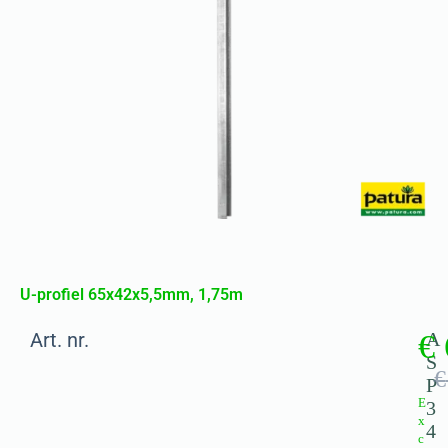
U-profiel 65x42x5,5mm, 1,75m
Art. nr.
€
A
S
€
P
E
3
x
4
c