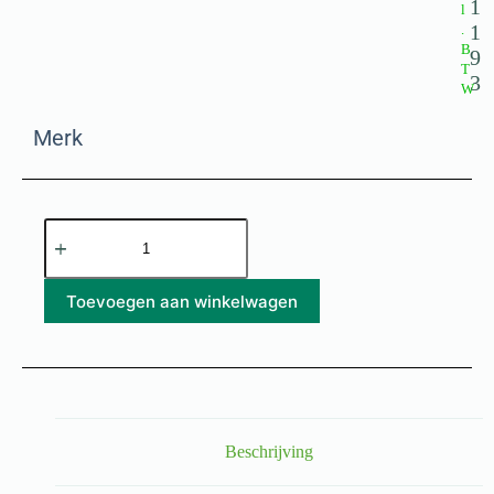
1
l
1
.
B
9
T
3
W
Merk
Toevoegen aan winkelwagen
Beschrijving