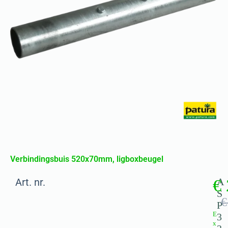
Verbindingsbuis 520x70mm, ligboxbeugel
Art. nr.
€
A
S
€
P
E
3
x