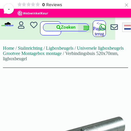
×
0
Reviews
-
<--
Zoeken
Pagina
terug
Home
/
Stalinrichting
/
Ligboxbeugels
/
Universele ligboxbeugels
Grootvee Montagebox montage
/ Verbindingsbuis 520x70mm,
ligboxbeugel