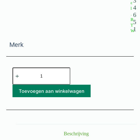
3
c
4
l
6
.
B
5
T
1
W
Merk
Toevoegen aan winkelwagen
Beschrijving