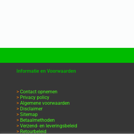
Informatie en Voorwaarden
>
Contact opnemen
>
Privacy policy
>
Algemene voorwaarden
>
Disclaimer
>
Sitemap
>
Betaalmethoden
>
Verzend- en leveringsbeleid
>
Retourbeleid