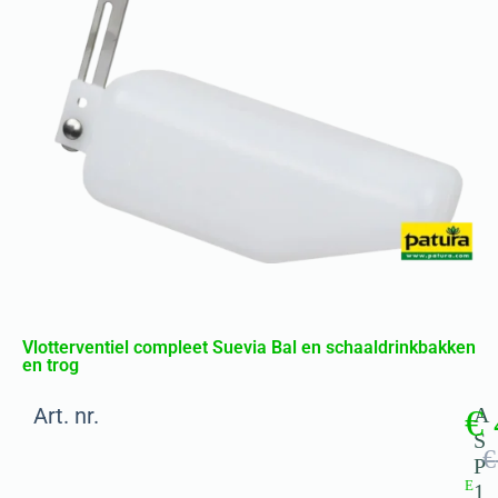
Vlotterventiel compleet Suevia Bal en schaaldrinkbakken
en trog
Art. nr.
€
A
S
€
P
E
1