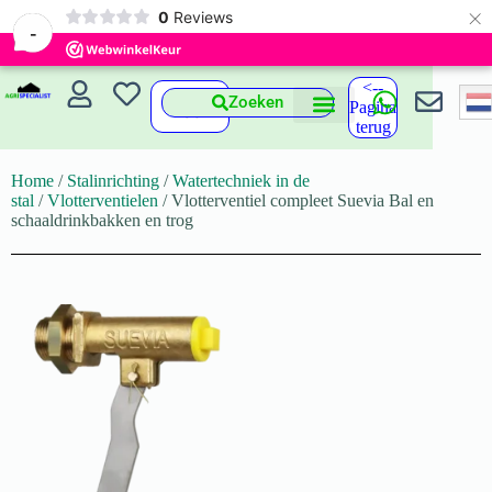
×
0
Reviews
-
<--
Zoeken
Pagina
terug
Home
/
Stalinrichting
/
Watertechniek in de
stal
/
Vlotterventielen
/ Vlotterventiel compleet Suevia Bal en
schaaldrinkbakken en trog