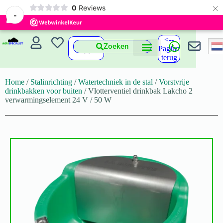
×
0
Reviews
-
<--
Zoeken
Pagina
terug
Home
/
Stalinrichting
/
Watertechniek in de stal
/
Vorstvrije
drinkbakken voor buiten
/ Vlotterventiel drinkbak Lakcho 2
verwarmingselement 24 V / 50 W