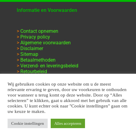
Informatie en Voorwaarden
>
Contact opnemen
>
Privacy policy
>
Algemene voorwaarden
>
Disclaimer
>
Sitemap
>
Betaalmethoden
>
Verzend- en leveringsbeleid
>
Retourbeleid
>
Klachten en garantie
Wij gebruiken cookies op onze website om u de meest
relevante ervaring te geven, door uw voorkeuren te onthouden
voor wanneer u terug komt op deze website. Door op “Alles
selecteren” te klikken, gaat u akkoord met het gebruik van alle
cookies. U kunt echter ook naar "Cookie instellingen" gaan om
uw keuze te maken.
Cookie instellingen
Alles accepteren