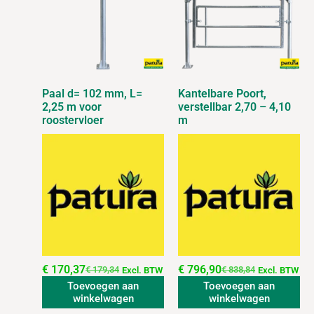
Paal d= 102 mm, L=
Kantelbare Poort,
2,25 m voor
verstellbar 2,70 – 4,10
roostervloer
m
€
170,37
€
796,90
€
179,34
€
838,84
Excl. BTW
Excl. BTW
Toevoegen aan
Toevoegen aan
winkelwagen
winkelwagen