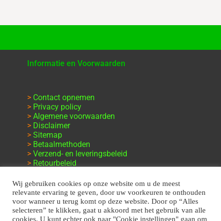
Informatie en Voorwaarden
>
Contact opnemen
>
Privacy policy
>
Algemene voorwaarden
>
Disclaimer
>
Sitemap
>
Betaalmethoden
>
Verzend- en leveringsbeleid
>
Retourbeleid
>
Klachten en garantie
Wij gebruiken cookies op onze website om u de meest
relevante ervaring te geven, door uw voorkeuren te onthouden
voor wanneer u terug komt op deze website. Door op “Alles
selecteren” te klikken, gaat u akkoord met het gebruik van alle
cookies. U kunt echter ook naar "Cookie instellingen" gaan om