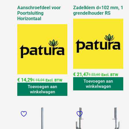
Aanschroefdeel voor
Zadelklem d=102 mm, 1
Poortsluiting
grendelhouder RS
Horizontaal
€
21,47
€
22,60
Excl. BTW
€
14,29
€
15,04
Excl. BTW
Toevoegen aan
winkelwagen
Toevoegen aan
winkelwagen