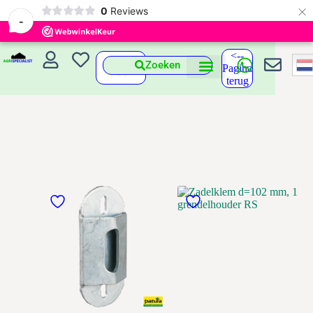
×
0
Reviews
-
<--
Zoeken
Pagina
terug