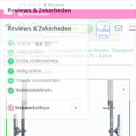
×
0
Reviews
-
<--
Zoeken
Pagina
terug
Home
/
Stalinrichting
/
Afscheidingshekken en Poorten
/
Draaipoort
Kantelpoort
/ Kantelbare Poort, verstellbar 2,70 – 4,10 m