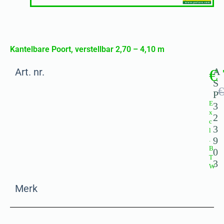
Kantelbare Poort, verstellbar 2,70 – 4,10 m
Art. nr.
€
A
S
€
P
E
3
x
2
c
3
l
9
.
B
0
T
3
W
Merk