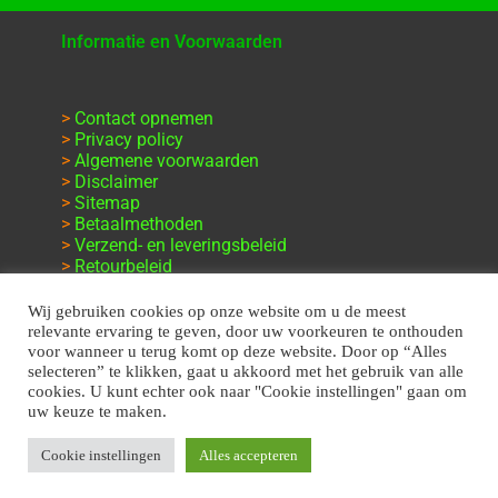
Informatie en Voorwaarden
>
Contact opnemen
>
Privacy policy
>
Algemene voorwaarden
>
Disclaimer
>
Sitemap
>
Betaalmethoden
>
Verzend- en leveringsbeleid
>
Retourbeleid
>
Klachten en garantie
Wij gebruiken cookies op onze website om u de meest
relevante ervaring te geven, door uw voorkeuren te onthouden
voor wanneer u terug komt op deze website. Door op “Alles
selecteren” te klikken, gaat u akkoord met het gebruik van alle
cookies. U kunt echter ook naar "Cookie instellingen" gaan om
uw keuze te maken.
Cookie instellingen
Alles accepteren