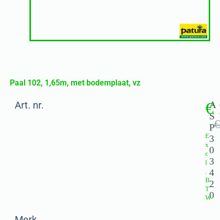
Paal 102, 1,65m, met bodemplaat, vz
Art. nr.
€
A
S
€
P
E
3
x
0
c
3
l
4
.
B
2
T
0
W
Merk