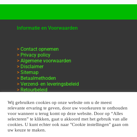
Informatie en Voorwaarden
>
Contact opnemen
>
Privacy policy
>
Algemene voorwaarden
>
Disclaimer
>
Sitemap
>
Betaalmethoden
>
Verzend- en leveringsbeleid
>
Retourbeleid
>
Klachten en garantie
Wij gebruiken cookies op onze website om u de meest
relevante ervaring te geven, door uw voorkeuren te onthouden
voor wanneer u terug komt op deze website. Door op “Alles
selecteren” te klikken, gaat u akkoord met het gebruik van alle
cookies. U kunt echter ook naar "Cookie instellingen" gaan om
uw keuze te maken.