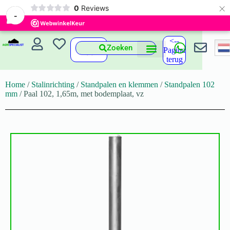
×
0
Reviews
-
<--
Zoeken
Pagina
terug
Home
/
Stalinrichting
/
Standpalen en klemmen
/
Standpalen 102
mm
/ Paal 102, 1,65m, met bodemplaat, vz